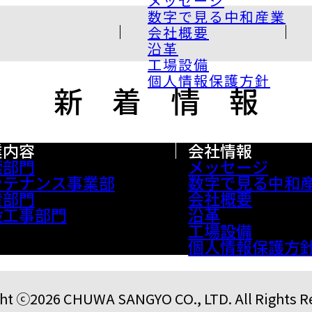
メッセージ
数字で見る中和産業
会社概要
沿革
工場設備
個人情報保護方針
新 着 情 報
業内容
会社情報
索部門
メッセージ
ンテナンス事業部
数字で見る中和
産部門
会社概要
設工事部門
沿革
工場設備
個人情報保護方
ht ⓒ2026 CHUWA SANGYO CO., LTD. All Rights R