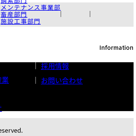
鋼索部門
メンテナンス事業部
畜産部門
施設工事部門
Information
採用情報
産業
お問い合わせ
針
eserved.