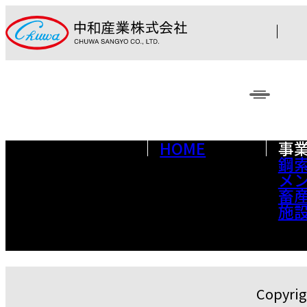
HOME
事
鋼
メ
畜
施
Copyrig