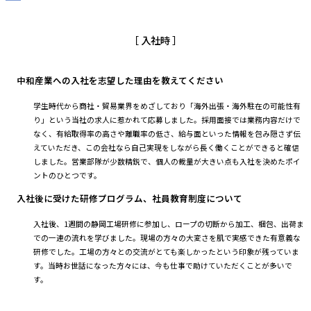
［ 入社時 ］
中和産業への入社を志望した理由を教えてください
学生時代から商社・貿易業界をめざしており「海外出張・海外駐在の可能性有
り」という当社の求人に惹かれて応募しました。採用面接では業務内容だけで
なく、有給取得率の高さや離職率の低さ、給与面といった情報を包み隠さず伝
えていただき、この会社なら自己実現をしながら長く働くことができると確信
しました。営業部隊が少数精鋭で、個人の裁量が大きい点も入社を決めたポイ
ントのひとつです。
入社後に受けた研修プログラム、社員教育制度について
入社後、1週間の静岡工場研修に参加し、ロープの切断から加工、梱包、出荷ま
での一連の流れを学びました。現場の方々の大変さを肌で実感できた有意義な
研修でした。工場の方々との交流がとても楽しかったという印象が残っていま
す。当時お世話になった方々には、今も仕事で助けていただくことが多いで
す。