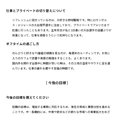
仕事とプライベートの切り替えについて
リフレッシュに役立っているのは、大好きな野球観戦です。特にロサンゼル
ス・ドジャースの大谷翔平選手に注目しており、プライベートでアメリカまで
応援に行ったこともあります。生年月日が私と1日違いの大谷選手の活躍ぶりが
刺激になって、仕事を頑張ろうという気持ちになります。
オフタイムの過ごし方
のんびりと好きなTV番組の録画を見るのが、毎週末のルーティンです。お気に
入りのカフェで読書や英語の勉強をすることも、よくあります。
国内外を問わず出張中に時間が空いた時は、その土地の温泉やサウナに足を運
んでいます。仕事の疲れを癒やす至福の時間です。
［ 今後の目標 ］
今後の目標を教えてください
短期の目標は、増加する業務に対応するため、後任の育成と業務分担を進める
ことです。中・長期的には、中東や欧米などの新たな市場への事業拡大をめざ