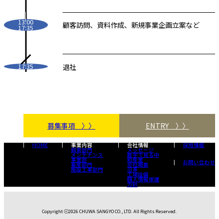
13:00
顧客訪問、資料作成、新規事業企画立案など
17:35
退社
17:35
募集事項 〉〉
ENTRY 〉〉
HOME
事業内容
会社情報
採用情報
鋼索部門
メッセージ
メンテナンス
数字で見る中
事業部
和産業
お問い合わせ
畜産部門
会社概要
施設工事部門
沿革
工場設備
個人情報保護
方針
Copyright ⓒ2026 CHUWA SANGYO CO., LTD. All Rights Reserved.