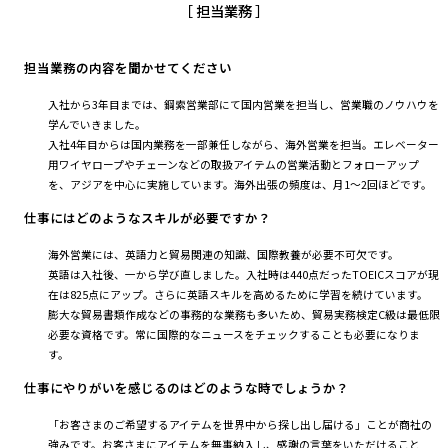
［ 担当業務 ］
担当業務の内容を聞かせてください
入社から3年目までは、鋼索営業部にて国内営業を担当し、営業職のノウハウを
学んでいきました。
入社4年目からは国内業務を一部兼任しながら、海外営業を担当。エレベーター
用ワイヤロープやチェーンなどの取扱アイテムの営業活動とフォローアップ
を、アジアを中心に実施しています。海外出張の頻度は、月1～2回ほどです。
仕事にはどのようなスキルが必要ですか？
海外営業には、英語力と貿易関連の知識、国際教養が必要不可欠です。
英語は入社後、一から学び直しました。入社時は440点だったTOEICスコアが現
在は825点にアップ。さらに英語スキルを高めるために学習を続けています。
膨大な貿易書類作成などの事務的な業務も多いため、貿易実務検定C級は最低限
必要な資格です。常に国際的なニュースをチェックすることも必要になりま
す。
仕事にやりがいを感じるのはどのような時でしょうか？
「お客さまのご希望するアイテムを世界中から探し出し届ける」ことが商社の
強みです。お客さまにアイテムを無事納入し、感謝の言葉をいただけること