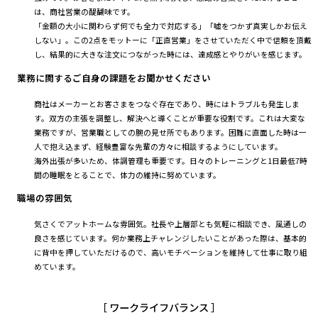
は、商社営業の醍醐味です。
「金額の大小に関わらず何でも全力で対応する」「嘘をつかず真実しかお伝え
しない」。この2点をモットーに「正直営業」をさせていただく中で信頼を頂戴
し、結果的に大きな注文につながった時には、達成感とやりがいを感じます。
業務に関するご自身の課題をお聞かせください
商社はメーカーとお客さまをつなぐ存在であり、時にはトラブルも発生しま
す。双方の主張を調整し、解決へと導くことが重要な役割です。これは大変な
業務ですが、営業職としての腕の見せ所でもあります。困難に直面した時は一
人で抱え込まず、経験豊富な先輩の方々に相談するようにしています。
海外出張が多いため、体調管理も重要です。日々のトレーニングと1日最低7時
間の睡眠をとることで、体力の維持に努めています。
職場の雰囲気
気さくでアットホームな雰囲気。社長や上層部とも気軽に相談でき、風通しの
良さを感じています。何か業務上チャレンジしたいことがあった際は、基本的
に背中を押していただけるので、高いモチベーションを維持して仕事に取り組
めています。
［ ワークライフバランス ］