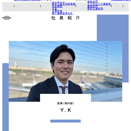
メッセージ
鋼索部門
数字で見る中和産業
メンテナンス事業部
会社概要
畜産部門
沿革
施設工事部門
工場設備
個人情報保護方針
社 員 紹 介